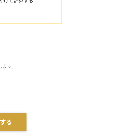
かけて計算する
します。
する