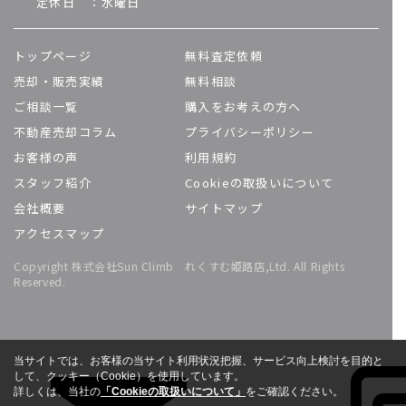
定休日 ：水曜日
トップページ
無料査定依頼
売却・販売実績
無料相談
ご相談一覧
購入をお考えの方へ
不動産売却コラム
プライバシーポリシー
お客様の声
利用規約
スタッフ紹介
Cookieの取扱いについて
会社概要
サイトマップ
アクセスマップ
Copyright 株式会社Sun Climb れくすむ姫路店,Ltd. All Rights
Reserved.
当サイトでは、お客様の当サイト利用状況把握、サービス向上検討を目的と
して、クッキー（Cookie）を使用しています。
詳しくは、当社の
「Cookieの取扱いについて」
をご確認ください。